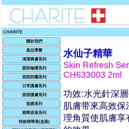
CHARITE
關於我們
產品導覽
水仙子精華
清潔爽膚系列
Skin Refresh Se
眼部修護系列
CH633003 2ml
面部防曬系列
日常護膚系列
功效:水光針深
面部護膚系列
肌膚带來高效保
面膜系列
精華原液系列
理角質使肌膚享
特效精華液(盒裝)